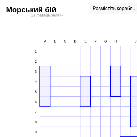
Морський бій
Розмістіть кораблі.
21 гравець онлайн
A
B
C
D
E
F
G
H
I
J
1
2
3
4
5
6
7
8
9